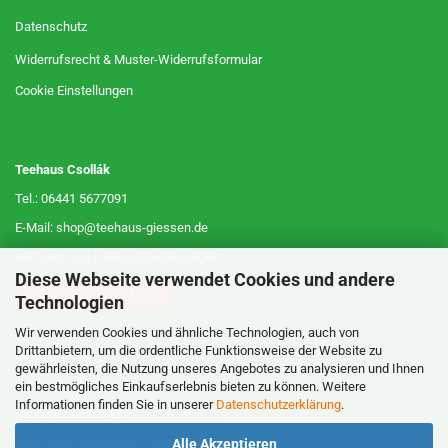
Datenschutz
Widerrufsrecht & Muster-Widerrufsformular
Cookie Einstellungen
Teehaus Csollák
Tel.: 06441 5677091
E-Mail: shop@teehaus-giessen.de
Versand- und Zahlungsbedingungen
Diese Webseite verwendet Cookies und andere
WIDERRUF ERKLÄREN
Technologien
Wir verwenden Cookies und ähnliche Technologien, auch von
Drittanbietern, um die ordentliche Funktionsweise der Website zu
MEIN KONTO
gewährleisten, die Nutzung unseres Angebotes zu analysieren und Ihnen
Kundenkonto erstellen
ein bestmögliches Einkaufserlebnis bieten zu können. Weitere
Informationen finden Sie in unserer
Datenschutzerklärung
.
Meine Bestellungen
Newsletter abonnieren oder abbestellen
Alle Akzeptieren