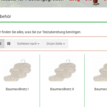
behör
r finden Sie alles, was Sie zur Teezubereitung benötigen.
Sortieren nach
pro Seite
Sortieren nach
24 pro Seite
Baumwollnetz I
Baumwollnetz II
Baumwoll