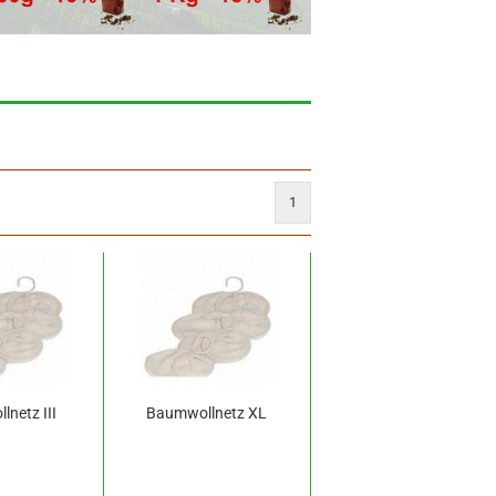
1
netz III
Baumwollnetz XL