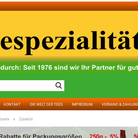
Suche...
KONTAKT
DIE WELT DES TEES
IMPRESSUM
VERSAND & ZAHLUN
»
tseite
Zubehör