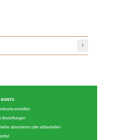
1
N KONTO
nkonto erstellen
e Bestellungen
etter abonnieren oder abbestellen
ettel