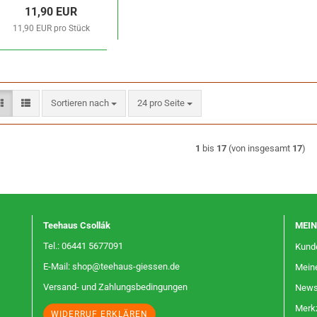
11,90 EUR
11,90 EUR pro Stück
Sortieren nach
pro Seite
Sortieren nach
24 pro Seite
1
bis
17
(von insgesamt
17
)
Teehaus Csollák
MEI
Tel.: 06441 5677091
Kunde
E-Mail: shop@teehaus-giessen.de
Mein
Versand- und Zahlungsbedingungen
Newsl
Merkz
WIDERRUF ERKLÄREN