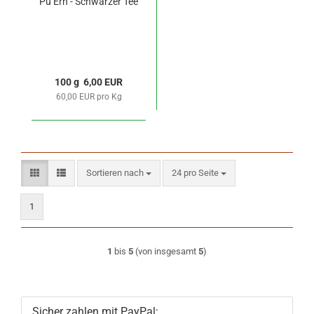
Pu Erh - Schwarzer Tee
100 g 6,00 EUR
60,00 EUR pro Kg
Sortieren nach
pro Seite
Sortieren nach
24 pro Seite
1
1
bis
5
(von insgesamt
5
)
Sicher zahlen mit PayPal: