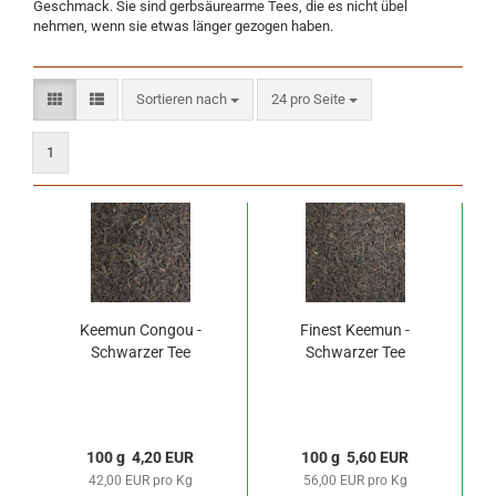
Geschmack. Sie sind gerbsäurearme Tees, die es nicht übel
nehmen, wenn sie etwas länger gezogen haben.
Sortieren nach
pro Seite
Sortieren nach
24 pro Seite
1
Keemun Congou -
Finest Keemun -
Schwarzer Tee
Schwarzer Tee
100 g 4,20 EUR
100 g 5,60 EUR
42,00 EUR pro Kg
56,00 EUR pro Kg