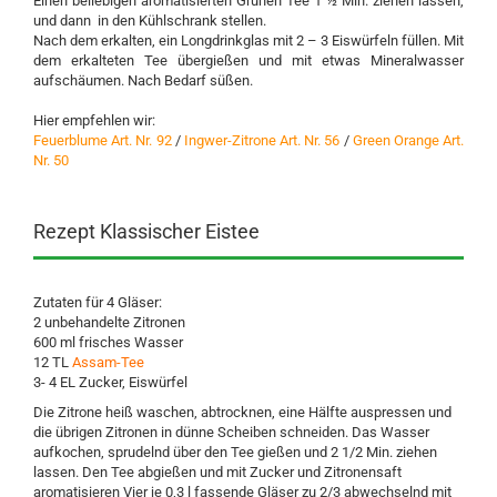
Einen beliebigen aromatisierten Grünen Tee 1 ½ Min. ziehen lassen,
und dann in den Kühlschrank stellen.
Nach dem erkalten, ein Longdrinkglas mit 2 – 3 Eiswürfeln füllen. Mit
dem erkalteten Tee übergießen und mit etwas Mineralwasser
aufschäumen. Nach Bedarf süßen.
Hier empfehlen wir:
Feuerblume Art. Nr. 92
/
Ingwer-Zitrone Art. Nr. 56
/
Green Orange Art.
Nr. 50
Rezept Klassischer Eistee
Zutaten für 4 Gläser:
2 unbehandelte Zitronen
600 ml frisches Wasser
12 TL
Assam-Tee
3- 4 EL Zucker, Eiswürfel
Die Zitrone heiß waschen, abtrocknen, eine Hälfte auspressen und
die übrigen Zitronen in dünne Scheiben schneiden. Das Wasser
aufkochen, sprudelnd über den Tee gießen und 2 1/2 Min. ziehen
lassen. Den Tee abgießen und mit Zucker und Zitronensaft
aromatisieren Vier je 0,3 l fassende Gläser zu 2/3 abwechselnd mit