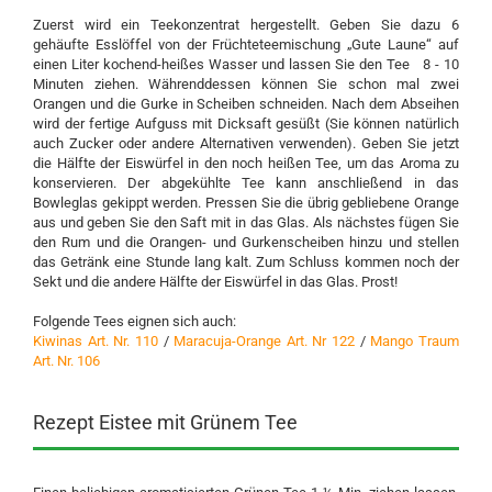
Zuerst wird ein Teekonzentrat hergestellt. Geben Sie dazu 6
gehäufte Esslöffel von der Früchteteemischung „Gute Laune“ auf
einen Liter kochend-heißes Wasser und lassen Sie den Tee 8 - 10
Minuten ziehen. Währenddessen können Sie schon mal zwei
Orangen und die Gurke in Scheiben schneiden. Nach dem Abseihen
wird der fertige Aufguss mit Dicksaft gesüßt (Sie können natürlich
auch Zucker oder andere Alternativen verwenden). Geben Sie jetzt
die Hälfte der Eiswürfel in den noch heißen Tee, um das Aroma zu
konservieren. Der abgekühlte Tee kann anschließend in das
Bowleglas gekippt werden. Pressen Sie die übrig gebliebene Orange
aus und geben Sie den Saft mit in das Glas. Als nächstes fügen Sie
den Rum und die Orangen- und Gurkenscheiben hinzu und stellen
das Getränk eine Stunde lang kalt. Zum Schluss kommen noch der
Sekt und die andere Hälfte der Eiswürfel in das Glas. Prost!
Folgende Tees eignen sich auch:
Kiwinas Art. Nr. 110
/
Maracuja-Orange Art. Nr 122
/
Mango Traum
Art. Nr. 106
Rezept Eistee mit Grünem Tee