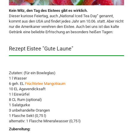
Kein Witz, den Tag des Eistees gibt es wirklich.
Dieser kuriose Feiertag, auch „National Iced Tea Day“ genannt,
kommt aus den USA und findet jedes Jahr am 10.06. statt. Aber nicht
nur die Amerikaner verehren den Eistee. Auch bei uns ist das kalte
Getränk eine beliebte Erfrischung an besonders heißen Tagen:
Rezept Eistee "Gute Laune"
Zutaten: (für ein Bowleglas)
1 l Wasser
6 geh. EL
Früchtetee Mangotraum
10 EL Agavendicksaft
1 l Eiswürfel
8 CL Rum (optional)
1 Salatgurke
3 unbehandelte Orangen
1 Flasche Sekt (0,75 l)
alternativ: 1 Flasche Mineralwasser (0,75 l)
Zubereitung: