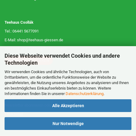
Teehaus Csollák
Tel.: 06441 5677091
E-Mail: shop@teehaus-giessen.de
Versand- und Zahlungsbedingungen
Diese Webseite verwendet Cookies und andere
WIDERRUF ERKLÄREN
Technologien
Wir verwenden Cookies und ähnliche Technologien, auch von
Drittanbietern, um die ordentliche Funktionsweise der Website zu
MEIN KONTO
gewährleisten, die Nutzung unseres Angebotes zu analysieren und Ihnen
Kundenkonto erstellen
ein bestmögliches Einkaufserlebnis bieten zu können. Weitere
Informationen finden Sie in unserer
Datenschutzerklärung
.
Meine Bestellungen
Newsletter abonnieren oder abbestellen
Alle Akzeptieren
Merkzettel
Nur Notwendige