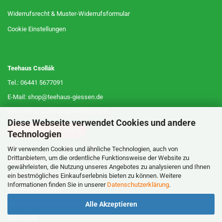
Widerrufsrecht & Muster-Widerrufsformular
Cookie Einstellungen
Teehaus Csollák
Tel.: 06441 5677091
E-Mail: shop@teehaus-giessen.de
Versand- und Zahlungsbedingungen
Diese Webseite verwendet Cookies und andere
WIDERRUF ERKLÄREN
Technologien
Wir verwenden Cookies und ähnliche Technologien, auch von
Drittanbietern, um die ordentliche Funktionsweise der Website zu
MEIN KONTO
gewährleisten, die Nutzung unseres Angebotes zu analysieren und Ihnen
Kundenkonto erstellen
ein bestmögliches Einkaufserlebnis bieten zu können. Weitere
Informationen finden Sie in unserer
Datenschutzerklärung
.
Meine Bestellungen
Newsletter abonnieren oder abbestellen
Alle Akzeptieren
Merkzettel